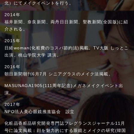
北）にてメイクイベントを行う。
2014年
福井新聞、奈良新聞、両丹日日新聞、聖教新聞(全国版)に紹
介される。
2015年
日経woman(化粧費のコスパ節約法)掲載。TV大阪 しっとこ
出演。桃山学院大学 講演。
2016年
朝日新聞朝刊6月7月 シニアグラスのメイク法掲載。
MASUNAGA1905(111周年記念)メガネメイクイベント出
演。
2017年
NPO法人美心眼鏡推進協会 設立
化粧品香粧品研究開発専門誌フレグランスジャーナル11月
号に論文掲載：顔を魅力的にする眼鏡とメイクの研究(韓国