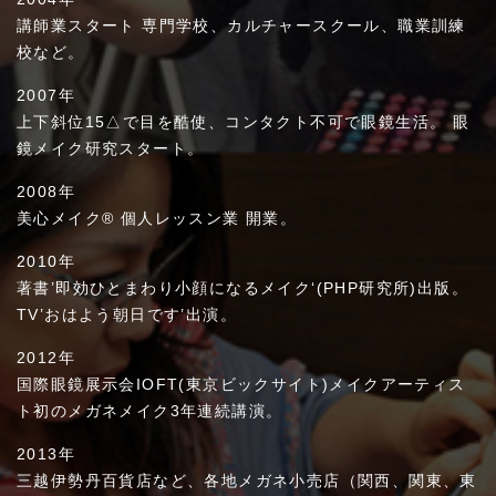
講師業スタート 専門学校、カルチャースクール、職業訓練
校など。
2007年
上下斜位15△で目を酷使、コンタクト不可で眼鏡生活。 眼
鏡メイク研究スタート。
2008年
美心メイク® 個人レッスン業 開業。
2010年
著書’即効ひとまわり小顔になるメイク‘(PHP研究所)出版。
TV’おはよう朝日です’出演。
2012年
国際眼鏡展示会IOFT(東京ビックサイト)メイクアーティス
ト初のメガネメイク3年連続講演。
2013年
三越伊勢丹百貨店など、各地メガネ小売店（関西、関東、東