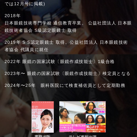
では12月号に掲載)
2018年
日本眼鏡技術専門学校 通信教育卒業。 公益社団法人 日本眼
鏡技術者協会 S級認定眼鏡士 取得
2019年 S S認定眼鏡士 取得。公益社団法人 日本眼鏡技術
者協会 代議員に就任
2022年 眼鏡の国家試験〔眼鏡作成技能士〕1級合格
2023年〜 眼鏡の国家試験〔眼鏡作成技能士〕検定員となる
2024年〜25年 眼科医院にて検査補佐員として定期勤務