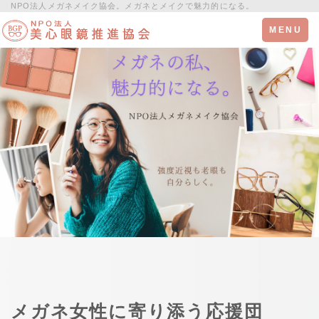
NPO法人メガネメイク協会。メガネとメイクで魅力的になる。
Toggle
MENU
navigation
メガネ女性に寄り添う応援団