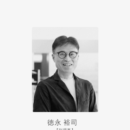
徳永 裕司