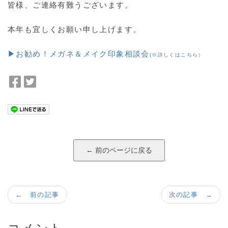
皆様、ご連絡有難うございます。
本年も宜しくお願い申し上げます。
▶お勧め！メガネ＆メイク印象相談会
(※詳しくはこちら）
F
T
a
w
c
i
e
t
b
t
o
e
o
r
k
で
で
シ
シ
ェ
← 前の記事
次の記事 →
ェ
ア
ア