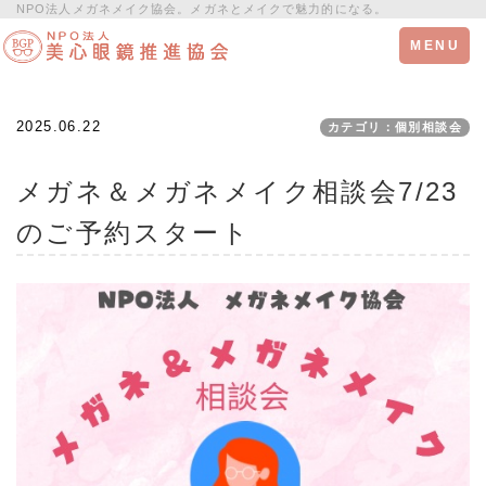
NPO法人メガネメイク協会。メガネとメイクで魅力的になる。
Toggle
MENU
navigation
2025.06.22
カテゴリ：個別相談会
メガネ＆メガネメイク相談会7/23
のご予約スタート