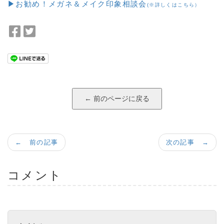
▶お勧め！メガネ＆メイク印象相談会
(※詳しくはこちら）
F
T
a
w
c
i
e
t
b
t
o
e
o
r
k
で
で
シ
シ
ェ
← 前の記事
次の記事 →
ェ
ア
ア
コメント