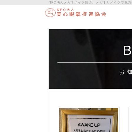
NPO法人メガネメイク協会。メガネとメイクで魅力
B
お 知