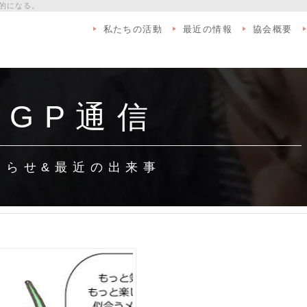
的になる。
私たちの活動
最近の情報
協会概要
 G P 通 信
 ら せ & 最 近 の 出 来 事