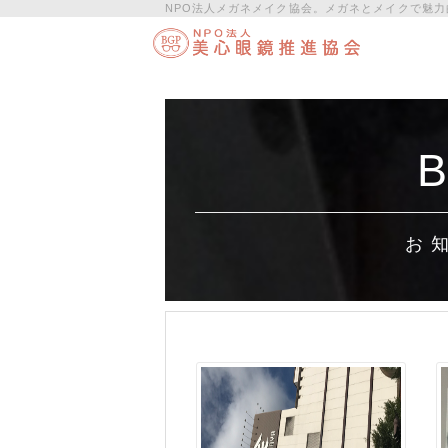
NPO法人メガネメイク協会。メガネとメイクで魅力
B
お 知