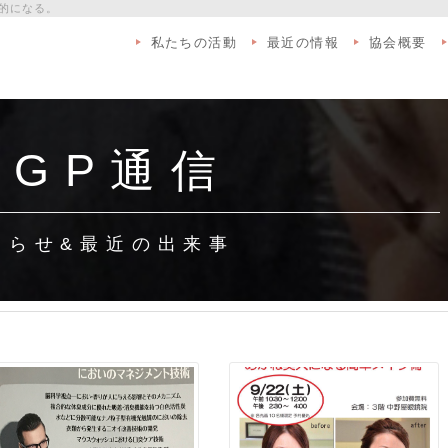
的になる。
私たちの活動
最近の情報
協会概要
 G P 通 信
 ら せ & 最 近 の 出 来 事